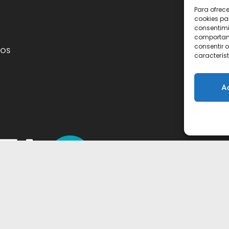
Para ofrec
cookies pa
consentimi
comportami
consentir o
MOS
característ
A
TA