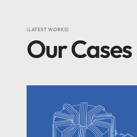
(LATEST WORKS)
Our Cases