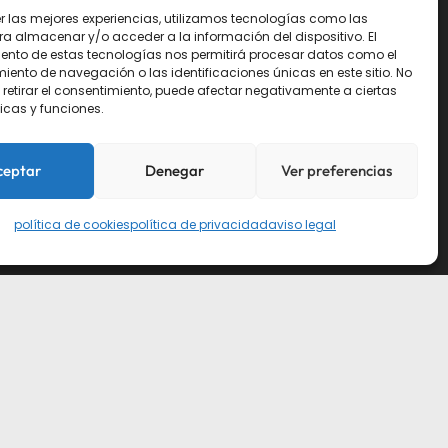
er las mejores experiencias, utilizamos tecnologías como las
ra almacenar y/o acceder a la información del dispositivo. El
ento de estas tecnologías nos permitirá procesar datos como el
ento de navegación o las identificaciones únicas en este sitio. No
 retirar el consentimiento, puede afectar negativamente a ciertas
icas y funciones.
ceptar
Denegar
Ver preferencias
política de cookies
política de privacidad
aviso legal
LINKEDIN
INSTAGRAM